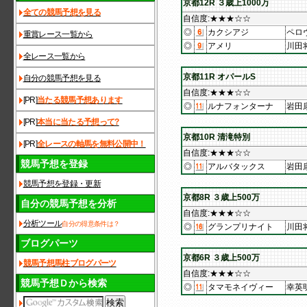
京都12R ３歳上1000万
全ての競馬予想を見る
自信度:★★★☆☆
◎
カクシアジ
ペロ
重賞レース一覧から
◎
アメリ
川田
全レース一覧から
京都11R オパールS
自分の競馬予想を見る
自信度:★★★☆☆
[PR]
当たる競馬予想あります
◎
ルナフォンターナ
岩田
[PR]
本当に当たる予想って?
京都10R 清滝特別
[PR]
全レースの軸馬を無料公開中！
自信度:★★★☆☆
競馬予想を登録
◎
アルバタックス
岩田
競馬予想を登録・更新
京都8R ３歳上500万
自分の競馬予想を分析
自信度:★★★☆☆
分析ツール
自分の得意条件は？
◎
グランプリナイト
川田
ブログパーツ
京都6R ３歳上500万
競馬予想馬柱ブログパーツ
自信度:★★★☆☆
競馬予想Ｄから検索
◎
タマモネイヴィー
幸英