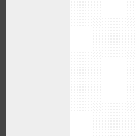
[PR]「近走の惨敗で人気はガタ落ちだけど、全てワケアリ。宮記念に向けて状態は完璧