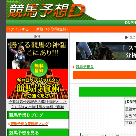
DNP
ログインする
新規IDを取得(無料)
[PR]
[PR]
当
競馬予想Ｄ
今週は高松宮記念の弊社情報と、さ
DN
らに◎○▲と特注馬を無料で配信
重視す
競馬予想Ｄブログ
自己P
ブログ
競馬予想Ｄ管理者ブログ
競馬予想
を見る