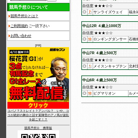
自信度:★★★☆☆
競馬予想Ｄについて
◎
サンライズウェイ
福永
競馬予想Ｄとは？
ご利用規約
ご一読下さい
中山12R ４歳上1000万
自信度:★★★☆☆
お問い合わせ
◎
ロンギングダンサー
石橋
[PR]
中山7R ４歳上500万
自信度:★★★☆☆
◎
メイスンキャプテン
北村
中山6R ４歳上500万
自信度:★★★☆☆
◎
ピグマリオン
ルメ
コパノ？ストレイト？アンバル？ いや、コ
コが絶好の舞台と話す某陣営のアノ馬が波乱
を起こす！？
競馬予想Ｄ 携帯版