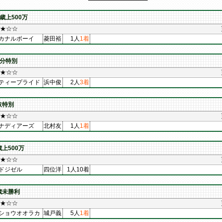
３歳上500万
★★☆☆
カナルボーイ
菱田裕
1人
1着
野分特別
★★☆☆
ティープライド
浜中俊
2人
3着
取特別
★★☆☆
ナディアーズ
北村友
1人
1着
歳上500万
★★☆☆
ドジゼル
四位洋
1人10着
歳未勝利
★★☆☆
ショウオオラカ
城戸義
5人
1着