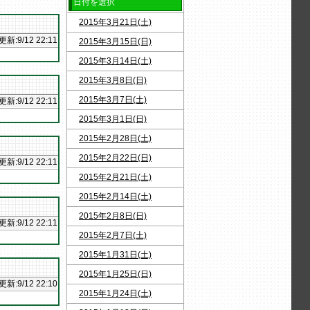
日付を選択
2015年3月21日(土)
更新:9/12 22:11
2015年3月15日(日)
2015年3月14日(土)
2015年3月8日(日)
2015年3月7日(土)
更新:9/12 22:11
2015年3月1日(日)
2015年2月28日(土)
2015年2月22日(日)
更新:9/12 22:11
2015年2月21日(土)
2015年2月14日(土)
2015年2月8日(日)
更新:9/12 22:11
2015年2月7日(土)
2015年1月31日(土)
2015年1月25日(日)
更新:9/12 22:10
2015年1月24日(土)