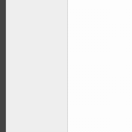
[PR]単複は３連単より効率良く簡単に儲かります 【穴の単複１点】を無料で公