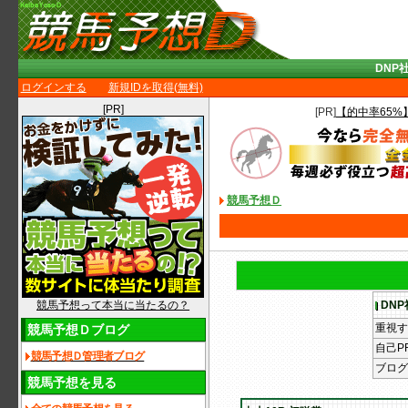
DNP
ログインする
新規IDを取得(無料)
[PR]
[PR]
【的中率65
競馬予想Ｄ
競馬予想って本当に当たるの？
DN
重視す
競馬予想Ｄブログ
自己P
競馬予想Ｄ管理者ブログ
ブログ
競馬予想
を見る