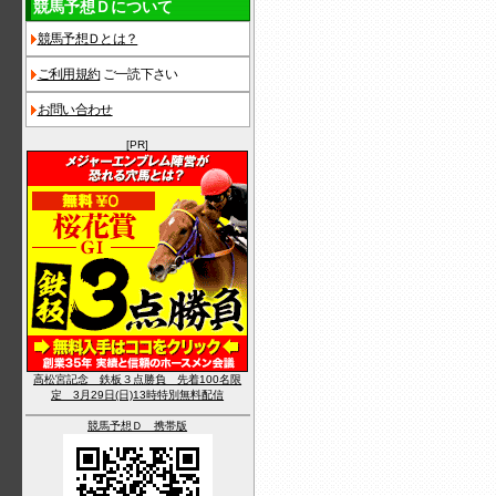
競馬予想Ｄについて
競馬予想Ｄとは？
ご利用規約
ご一読下さい
お問い合わせ
[PR]
高松宮記念 鉄板３点勝負 先着100名限
定 3月29日(日)13時特別無料配信
競馬予想Ｄ 携帯版