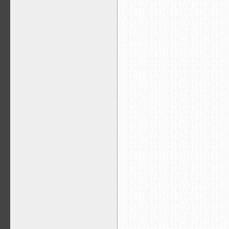
[PR]元ジョッキー大西直宏「今年もビックリするような穴馬が盛り上がっています