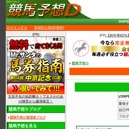
DNP
ログインする
新規IDを取得(無料)
[PR]
[PR]
【的中率65
競馬予想Ｄ
主役不在の短距離ＧＩでまさかのあ
DN
の陣営から爆弾発言！
重視す
競馬予想Ｄブログ
自己P
ブログ
競馬予想Ｄ管理者ブログ
競馬予想
を見る