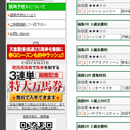
自信度:★★★☆☆
競馬予想Ｄについて
◎
ベリートゥベリー
田中
競馬予想Ｄとは？
ご利用規約
ご一読下さい
福島7R ３歳未勝利
自信度:★★★☆☆
お問い合わせ
◎
ハッツオフ
戸崎
[PR]
福島2R ３歳未勝利
自信度:★★★☆☆
◎
イデアオブクィーン
蛯名
函館12R 渡島特別
自信度:★★★☆☆
◎
ミッキースマホ
三浦
函館9R ３歳上500万
「近走の惨敗で人気はガタ落ちだけど、全て
自信度:★★★☆☆
ワケアリ。宮記念に向けて状態は完璧に…」
◎
ハヤブサペコチャン
吉田
競馬予想Ｄ 携帯版
函館1R ２歳未勝利