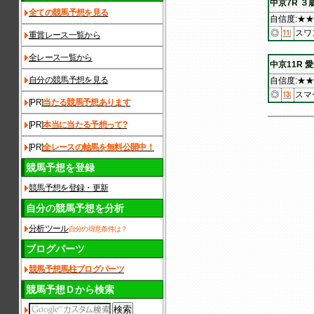
中京7R ３
全ての競馬予想を見る
自信度:★
◎
スワ
重賞レース一覧から
全レース一覧から
中京11R 
自分の競馬予想を見る
自信度:★
◎
スマ
[PR]
当たる競馬予想あります
[PR]
本当に当たる予想って?
[PR]
全レースの軸馬を無料公開中！
競馬予想を登録
競馬予想を登録・更新
自分の競馬予想を分析
分析ツール
自分の得意条件は？
ブログパーツ
競馬予想馬柱ブログパーツ
競馬予想Ｄから検索