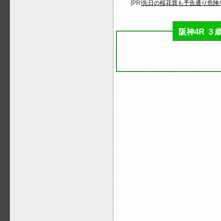
[PR]
先日の桜花賞も予告通り危険
阪神4R 