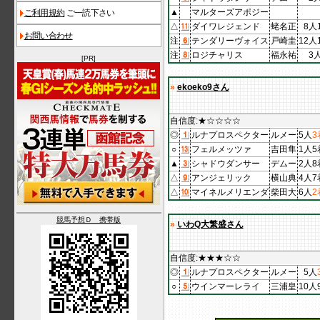
▲
マルターズアポジー
ご利用規約
ご一読下さい
△
ダイワレジェンド
蛯名正
8人
お問い合わせ
注
テンダリーヴォイス
戸崎圭
12人
注
ロジチャリス
福永祐
3
[PR]
»
ekoeko9さん
自信度:★☆☆☆☆
◎
ルナプロスペクター
ルメー
5人
3
○
フェルメッツァ
吉田隼
1人5
▲
シャドウダンサー
デムー
2人8
△
アンジェリック
横山典
4人7
△
マイネルメリエンダ
柴田大
6人
2
競馬予想Ｄ 携帯版
»
いわQ大繁盛さん
自信度:★★★☆☆
◎
ルナプロスペクター
ルメー
5人
○
ウインマーレライ
三浦皇
10人