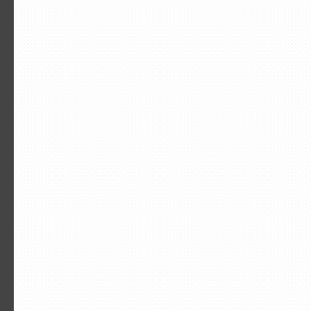
[PR]ダービージョッキー大西氏「本番でも面白い穴馬ですよ」