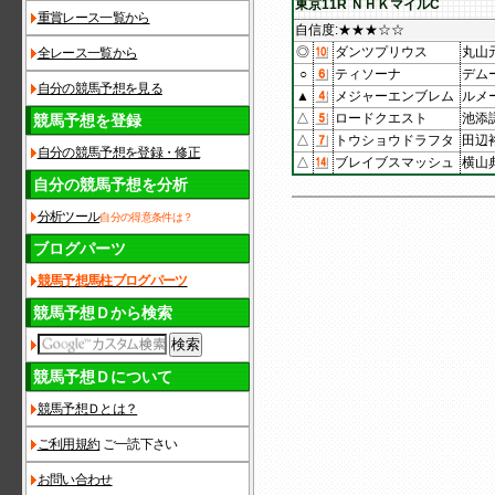
東京11R ＮＨＫマイルC
重賞レース一覧から
自信度:★★★☆☆
◎
ダンツプリウス
丸山
全レース一覧から
○
ティソーナ
デム
自分の競馬予想を見る
▲
メジャーエンブレム
ルメ
△
ロードクエスト
池添
競馬予想を登録
△
トウショウドラフタ
田辺
自分の競馬予想を登録・修正
△
ブレイブスマッシュ
横山
自分の競馬予想を分析
分析ツール
自分の得意条件は？
ブログパーツ
競馬予想馬柱ブログパーツ
競馬予想Ｄから検索
競馬予想Ｄについて
競馬予想Ｄとは？
ご利用規約
ご一読下さい
お問い合わせ