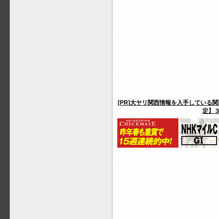
[PR]大ヤリ関西情報を入手している
定】