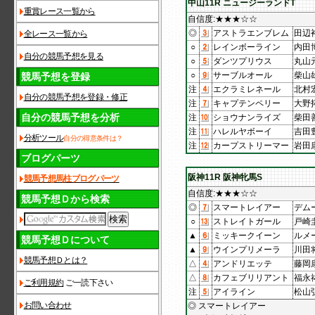
中山11R ニュージーランドT
重賞レース一覧から
自信度:★★★☆☆
◎
アストラエンブレム
田辺
全レース一覧から
○
レインボーライン
内田
自分の競馬予想を見る
○
ダンツプリウス
丸山
○
サーブルオール
柴山
競馬予想を登録
注
エクラミレネール
北村
自分の競馬予想を登録・修正
注
キャプテンペリー
大野
自分の競馬予想を分析
注
ショウナンライズ
柴田
注
ハレルヤボーイ
吉田
分析ツール
自分の得意条件は？
注
カープストリーマー
岩田
ブログパーツ
阪神11R 阪神牝馬S
競馬予想馬柱ブログパーツ
自信度:★★★☆☆
競馬予想Ｄから検索
◎
スマートレイアー
デム
○
ストレイトガール
戸崎
▲
ミッキークイーン
ルメ
競馬予想Ｄについて
▲
ウインプリメーラ
川田
競馬予想Ｄとは？
△
アンドリエッテ
藤岡
△
カフェブリリアント
福永
ご利用規約
ご一読下さい
注
アイライン
松山
お問い合わせ
◎ スマートレイアー