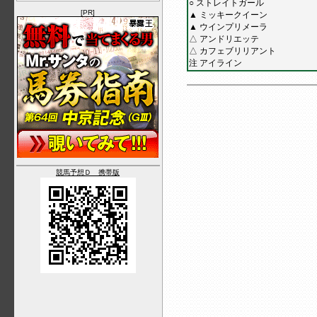
○ ストレイトガール
[PR]
▲ ミッキークイーン
▲ ウインプリメーラ
△ アンドリエッテ
△ カフェブリリアント
注 アイライン
競馬予想Ｄ 携帯版