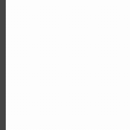
[PR]サトノが来ても５００倍！ 陣営が警戒する伏兵馬は？