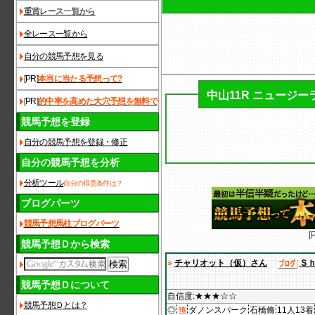
重賞レース一覧から
全レース一覧から
自分の競馬予想を見る
[PR]
本当に当たる予想って?
中山11R ニュージ
[PR]
的中率を高めた大穴予想を無料で
競馬予想を登録
自分の競馬予想を登録・修正
自分の競馬予想を分析
分析ツール
自分の得意条件は？
ブログパーツ
競馬予想馬柱ブログパーツ
[
競馬予想Ｄから検索
»
チャリオット（仮）さん
Ｓ
競馬予想Ｄについて
自信度:★★★☆☆
競馬予想Ｄとは？
◎
ダノンスパーク
石橋脩
11人13着