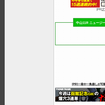
[PR]
ア
中山11R ニュー
[PR]一発や一角崩しが