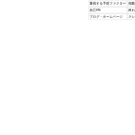
重視する予想ファクター
指
自己PR
終わ
ブログ・ホームページ
クレ