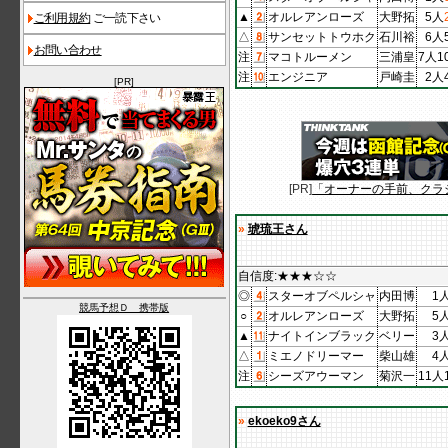
▲
オルレアンローズ
大野拓
5人
ご利用規約
ご一読下さい
△
サンセットトウホク
石川裕
6人
お問い合わせ
注
マコトルーメン
三浦皇
7人1
注
エンジニア
戸崎圭
2人
[PR]
[PR]
「オーナーの手前、クラ
»
琥琉王さん
自信度:★★★☆☆
◎
スターオブペルシャ
内田博
1
競馬予想Ｄ 携帯版
○
オルレアンローズ
大野拓
5
▲
ナイトインブラック
ベリー
3
△
ミエノドリーマー
柴山雄
4
注
シーズアウーマン
菊沢一
11人
»
ekoeko9さん