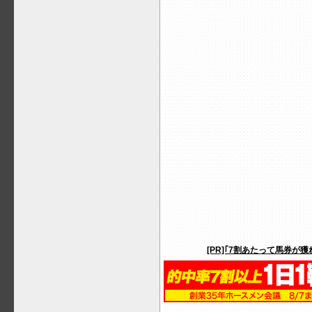
[PR]｢7割あたって馬券が