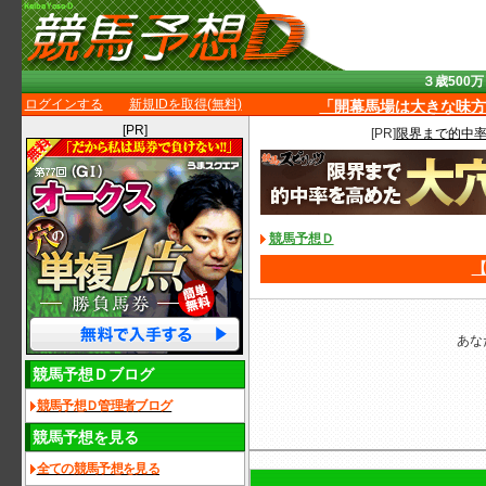
３歳500万 
ログインする
新規IDを取得(無料)
「開幕馬場は大きな味
[PR]
[PR]
限界まで的中
競馬予想Ｄ
あな
競馬予想Ｄブログ
競馬予想Ｄ管理者ブログ
競馬予想
を見る
全ての競馬予想を見る