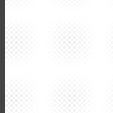
[PR]先日の桜花賞も予告通り危険な関東馬メジャーエンブレムが沈み大ヤリ関西馬ジュ