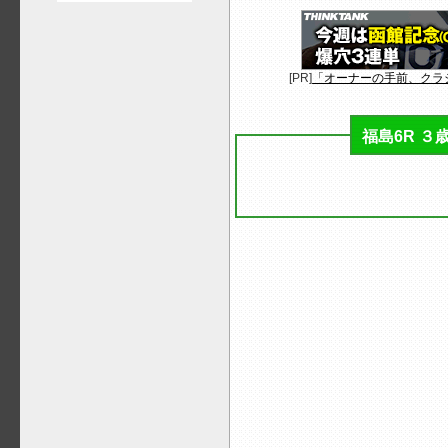
[PR]
「オーナーの手前、クラ
福島6R 