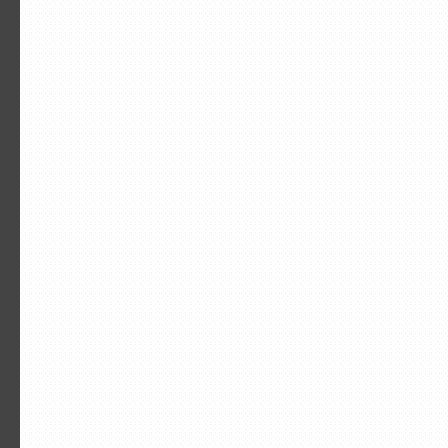
[PR]【マイラーズＣ】関係者が本気で買う３連単勝負馬券を無料公開