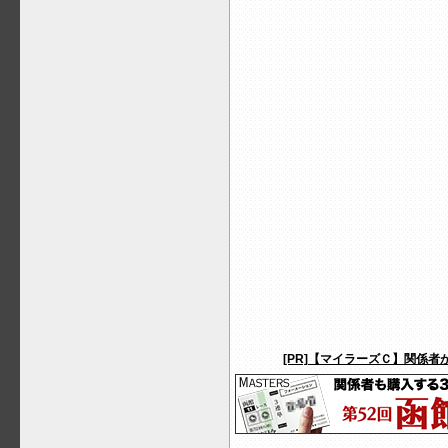
[PR]【マイラーズＣ】関係