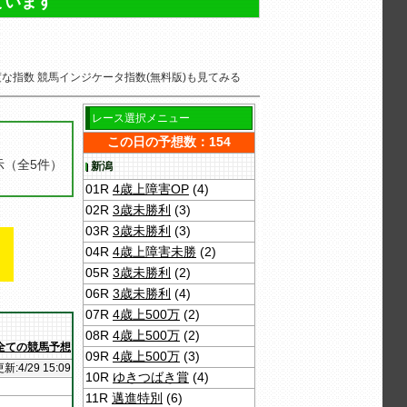
しています
精度な指数 競馬インジケータ指数(無料版)も見てみる
レース選択メニュー
この日の予想数：154
示（全5件）
新潟
01R
4歳上障害OP
(4)
02R
3歳未勝利
(3)
03R
3歳未勝利
(3)
04R
4歳上障害未勝
(2)
05R
3歳未勝利
(2)
06R
3歳未勝利
(4)
07R
4歳上500万
(2)
08R
4歳上500万
(2)
全ての競馬予想
09R
4歳上500万
(3)
新:4/29 15:09
10R
ゆきつばき賞
(4)
11R
邁進特別
(6)