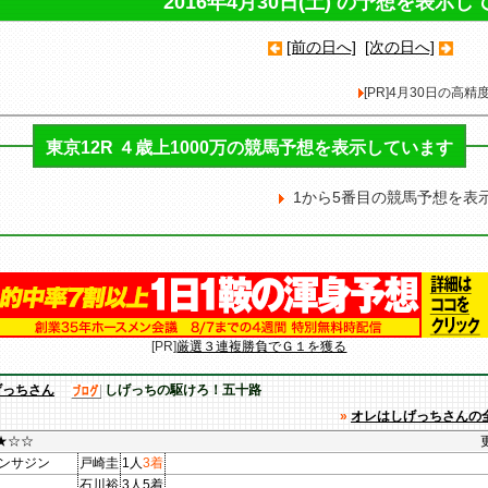
2016年4月30日(土) の予想を表示
[前の日へ]
[次の日へ]
[PR]4月30日の高
東京12R ４歳上1000万の競馬予想を表示しています
1から5番目の競馬予想を表
[PR]
厳選３連複勝負でＧ１を獲る
げっちさん
しげっちの駆けろ！五十路
»
オレはしげっちさんの
★☆☆
更
ンサジン
戸崎圭
1人
3着
石川裕
3人5着