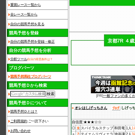
重賞レース一覧から
全レース一覧から
自分の競馬予想を見る
競馬予想を登録
京都7R ４
自分の競馬予想を登録・修正
自分の競馬予想を分析
分析ツール
自分の得意条件は？
ブログパーツ
競馬予想馬柱ブログパーツ
競馬予想Ｄから検索
[PR]
一般ファンの多く
競馬予想Ｄについて
»
オレはしげっちさん
しげっち
競馬予想Ｄとは？
ご利用規約
ご一読下さい
自信度:★★★☆☆
◎
スパイラルステップ
和田竜
1人
1
お問い合わせ
○
テイエムリヴィエラ
池添謙
2人
3