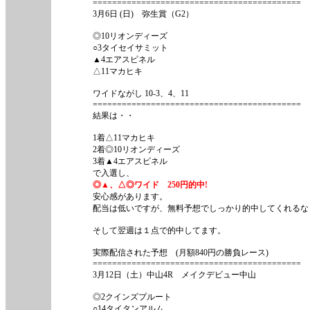
===========================================
3月6日 (日) 弥生賞（G2）
◎10リオンディーズ
○3タイセイサミット
▲4エアスピネル
△11マカヒキ
ワイドながし 10-3、4、11
===========================================
結果は・・
1着△11マカヒキ
2着◎10リオンディーズ
3着▲4エアスピネル
で入選し、
◎▲、△◎ワイド 250円的中!
安心感があります。
配当は低いですが、無料予想でしっかり的中してくれるな
そして翌週は１点で的中してます。
実際配信された予想 (月額840円の勝負レース)
===========================================
3月12日（土）中山4R メイクデビュー中山
◎2クインズプルート
○14タイタンアルム